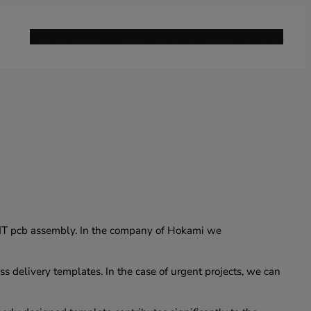
Company
Services
Career
Campus
Sustainability
Contact
 SMT pcb assembly. In the company of Hokami we
s delivery templates. In the case of urgent projects, we can